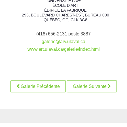
UNIVERSITÉ LAVAL
ÉCOLE D'ART
ÉDIFICE LA FABRIQUE
295, BOULEVARD CHAREST-EST, BUREAU 090
QUÉBEC, QC, G1K 3G8
(418) 656-2131 poste 3887
galerie@arv.ulaval.ca
www.art.ulaval.ca/galerie/index.html
Galerie Précédente
Galerie Suivante