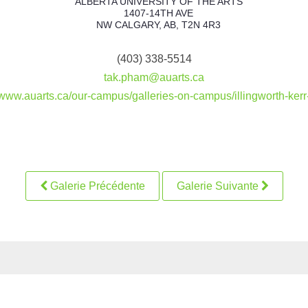
ALBERTA UNIVERSITY OF THE ARTS
1407-14TH AVE
NW CALGARY, AB, T2N 4R3
(403) 338-5514
tak.pham@auarts.ca
/www.auarts.ca/our-campus/galleries-on-campus/illingworth-kerr
Galerie Précédente
Galerie Suivante